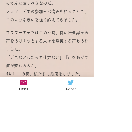
ってみなおすべきなのだ。
フラワーデモの参加者は痛みを語ることで、
このような思いを強く訴えてきました。
フラワーデモをはじめた時、特に法曹界から
声をあげようとする人々を嘲笑する声もあり
ました。
「デモなどしたって仕方ない」「声をあげて
何が変わるのか」
4月11日の夜、私たちは約束をしました。
「被害者が沈黙しなければいけない社会変え
Email
Twitter
ていきましょう。
この社会の空気変え、私たちの声を公の声に
していきましょう」
２019年12月、伊藤詩織さんが民事裁判で勝
訴しました。この判決で、
詩織さんの闘いは詩織さん自身のためだけで