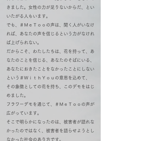
きました。女性の力が足りないからだ、とい
いたがる人もいます。
でも、＃ＭｅＴｏｏの声は、聞く人がいなけ
れば、あなたの声を信じるという力がなけれ
ば上げられない。
だからこそ、わたしたちは、花を持って、あ
なたのことを信じる、あなたのそばにいる、
あなたにおきたことをなかったことにしない
という＃ＷｉｔｈＹｏｕの意思を込めて、
その象徴としての花を持ち、このデモをはじ
めました。
フラワーデモを通じて、＃ＭｅＴｏｏの声が
広がっています。
そこで明らかになったのは、被害者が語れな
かったのではなく、被害者を語らせようとし
なかった社会のあり方です。