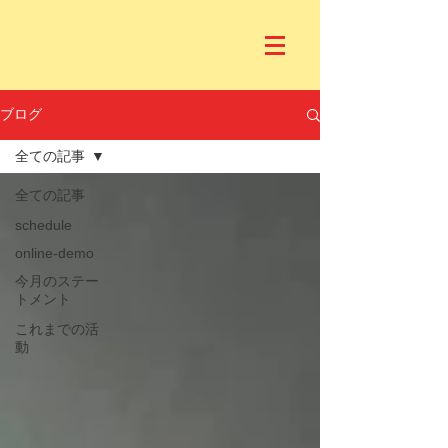
ブログ
全ての記事
全ての記事
schedule
online-demo
今月のステー
トメント
これまでの活
動