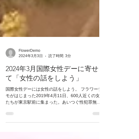
FlowerDemo
2024年3月3日
読了時間: 3分
2024年3月国際女性デーに寄せ
て「女性の話をしよう」
国際女性デーには女性の話をしよう。 フラワーデ
モがはじまった2019年4月11日、600人近くの女性
たちが東京駅前に集まった。あいつぐ性犯罪無罪
判決に憤る私たちの声を「感情的だ」「冷静にな
れ」「法律を学べ」･･･などと押し込める力に「も
う黙らない」と、私たちは声を上げたのだ。