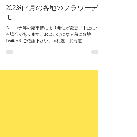
FlowerDemo
2023年4月5日
読了時間: 3分
2023年4月の各地のフラワーデ
モ
※コロナ等の諸事情により開催が変更／中止にな
る場合があります。お出かけになる前に各地
Twitterをご確認下さい。 ○札幌（北海道）
@Sapporo_FD 4月11日（火）12:00～12:30 紀
伊國屋書店前 交差点付近...